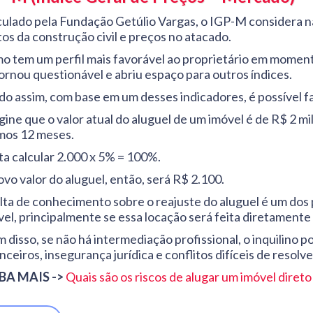
culado pela Fundação Getúlio Vargas, o IGP-M considera 
tos da construção civil e preços no atacado.
o tem um perfil mais favorável ao proprietário em momentos
tornou questionável e abriu espaço para outros índices.
do assim, com base em um desses indicadores, é possível f
gine que o valor atual do aluguel de um imóvel é de R$ 2 m
imos 12 meses.
ta calcular 2.000 x 5% = 100%.
vo valor do aluguel, então, será R$ 2.100.
alta de conhecimento sobre o reajuste do aluguel é um dos 
vel, principalmente se essa locação será feita diretamente
 disso, se não há intermediação profissional, o inquilino 
nceiros, insegurança jurídica e conflitos difíceis de resolve
BA MAIS ->
Quais são os riscos de alugar um imóvel direto