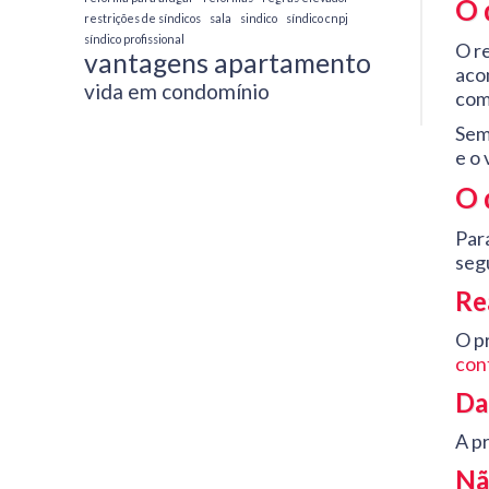
O 
restrições de síndicos
sala
sindico
síndico cnpj
síndico profissional
O r
vantagens apartamento
aco
vida em condomínio
com
Sem
e o 
O 
Para
segu
Re
O p
con
Da
A p
Nã