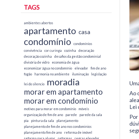
TAGS
ambientes abertos
apartamento
casa
condomínio
condomínios
convivência
cor curinga
cozinha
decoração
decoração cozinha
desafios da gestão condominial
divisória de vidro
economia de água
economizar água no condomínio
elevador
fim de ano
fogão
harmonia no ambiente
iluminação
legislação
moradia
Uma
lei do silencio
morar em apartamento
Ao 
morar em condomínio
ale
Lei
motivos para morar em condomínio
móveis
organização de fim de ano
parede
parede da sala
Por
pia
pintura da sala
planejamento
dúv
planejamento de fim de ano nos condominios
seg
planejamento fim de ano
reforma de imóvel
reforma para alugar
reformas
regras elevador