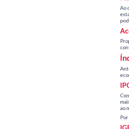
Ao 
est
pod
Ac
Pro
con
Ín
Ant
eco
IP
Cons
mai
ao m
Por 
IG