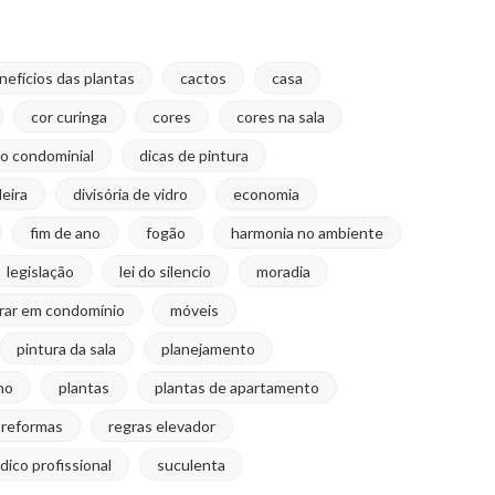
nefícios das plantas
cactos
casa
cor curinga
cores
cores na sala
ão condominial
dicas de pintura
deira
divisória de vidro
economia
fim de ano
fogão
harmonia no ambiente
legislação
lei do silencio
moradia
rar em condomínio
móveis
pintura da sala
planejamento
no
plantas
plantas de apartamento
reformas
regras elevador
ndico profissional
suculenta