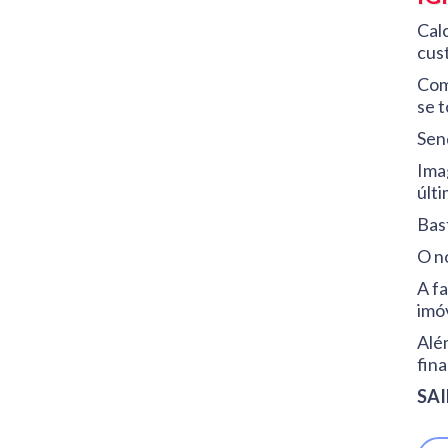
Cal
cus
Com
se 
Sen
Ima
últ
Bas
O no
A f
imó
Além
fina
SAI