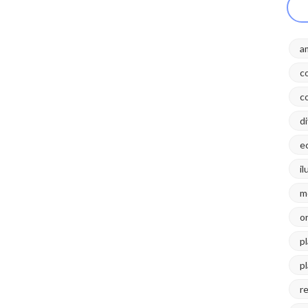
a
c
c
d
e
i
m
o
p
p
r