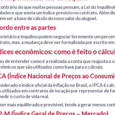
contrário do que muitas pessoas pensam, a Lei do Inquilina
abelece que exista um índice previsto no contrato. Além di
em ser a base de cálculo do novo valor do aluguel.
ordo entre as partes
prietário e inquilino podem negociar livremente um percen
trato, mas, a mudança deve ser formalizada por escrito em 
dices econômicos: como é feito o cálcu
es de entender como é a realizada a conta que reajusta o v
nômicos que são utilizados como base para o cálculo.
CA (Índice Nacional de Preços ao Consum
iderado o índice oficial da inflação no Brasil, o IPCA é c
s utilizados em contratos de locação por representar de fo
edir o custo de vida real.
ser mais equilibrado e previsível, tende a gerar menos con
P-M (Índice Geral de Preços – Mercado)