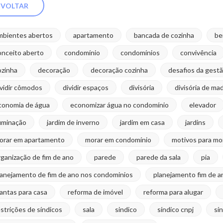
VOLTAR
mbientes abertos
apartamento
bancada de cozinha
be
onceito aberto
condomínio
condomínios
convivência
ozinha
decoração
decoração cozinha
desafios da gest
ividir cômodos
dividir espaços
divisória
divisória de ma
conomia de água
economizar água no condomínio
elevador
luminação
jardim de inverno
jardim em casa
jardins
orar em apartamento
morar em condomínio
motivos para mo
rganização de fim de ano
parede
parede da sala
pia
lanejamento de fim de ano nos condominios
planejamento fim de a
lantas para casa
reforma de imóvel
reforma para alugar
estrições de síndicos
sala
sindico
síndico cnpj
sí