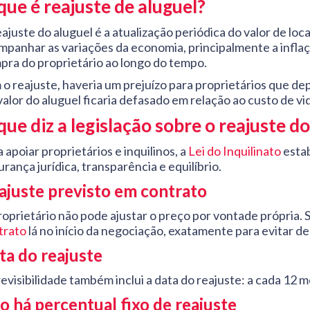
que é reajuste de aluguel?
eajuste do aluguel é a atualização periódica do valor de l
mpanhar as variações da economia, principalmente a infla
pra do proprietário ao longo do tempo.
 o reajuste, haveria um prejuízo para proprietários que 
valor do aluguel ficaria defasado em relação ao custo de vid
que diz a legislação sobre o reajuste d
 apoiar proprietários e inquilinos, a
Lei do Inquilinato
estab
rança jurídica, transparência e equilíbrio.
ajuste previsto em contrato
roprietário não pode ajustar o preço por vontade própria. S
trato
lá no início da negociação, exatamente para evitar 
ta do reajuste
revisibilidade também inclui a data do reajuste: a cada 12
o há percentual fixo de reajuste