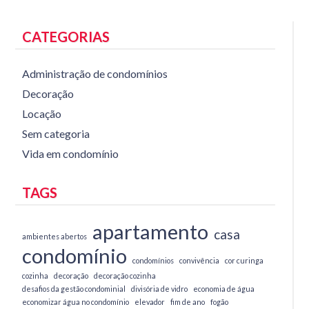
CATEGORIAS
Administração de condomínios
Decoração
Locação
Sem categoria
Vida em condomínio
TAGS
apartamento
casa
ambientes abertos
condomínio
condomínios
convivência
cor curinga
cozinha
decoração
decoração cozinha
desafios da gestão condominial
divisória de vidro
economia de água
economizar água no condomínio
elevador
fim de ano
fogão