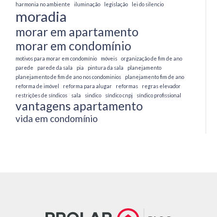
harmonia no ambiente
iluminação
legislação
lei do silencio
moradia
morar em apartamento
morar em condomínio
motivos para morar em condomínio
móveis
organização de fim de ano
parede
parede da sala
pia
pintura da sala
planejamento
planejamento de fim de ano nos condominios
planejamento fim de ano
reforma de imóvel
reforma para alugar
reformas
regras elevador
restrições de síndicos
sala
sindico
síndico cnpj
síndico profissional
vantagens apartamento
vida em condomínio