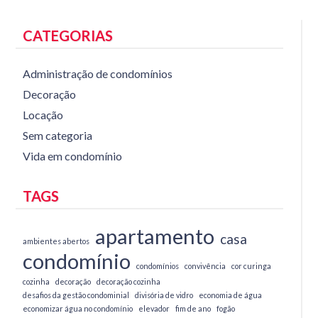
CATEGORIAS
Administração de condomínios
Decoração
Locação
Sem categoria
Vida em condomínio
TAGS
apartamento
casa
ambientes abertos
condomínio
condomínios
convivência
cor curinga
cozinha
decoração
decoração cozinha
desafios da gestão condominial
divisória de vidro
economia de água
economizar água no condomínio
elevador
fim de ano
fogão