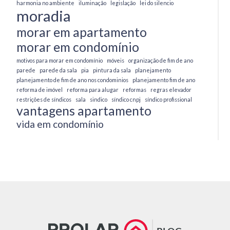
harmonia no ambiente
iluminação
legislação
lei do silencio
moradia
morar em apartamento
morar em condomínio
motivos para morar em condomínio
móveis
organização de fim de ano
parede
parede da sala
pia
pintura da sala
planejamento
planejamento de fim de ano nos condominios
planejamento fim de ano
reforma de imóvel
reforma para alugar
reformas
regras elevador
restrições de síndicos
sala
sindico
síndico cnpj
síndico profissional
vantagens apartamento
vida em condomínio