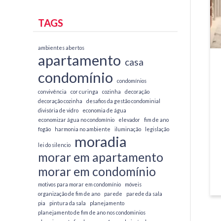
TAGS
ambientes abertos
apartamento
casa
condomínio
condomínios
convivência
cor curinga
cozinha
decoração
decoração cozinha
desafios da gestão condominial
divisória de vidro
economia de água
economizar água no condomínio
elevador
fim de ano
fogão
harmonia no ambiente
iluminação
legislação
moradia
lei do silencio
morar em apartamento
morar em condomínio
motivos para morar em condomínio
móveis
organização de fim de ano
parede
parede da sala
pia
pintura da sala
planejamento
planejamento de fim de ano nos condominios