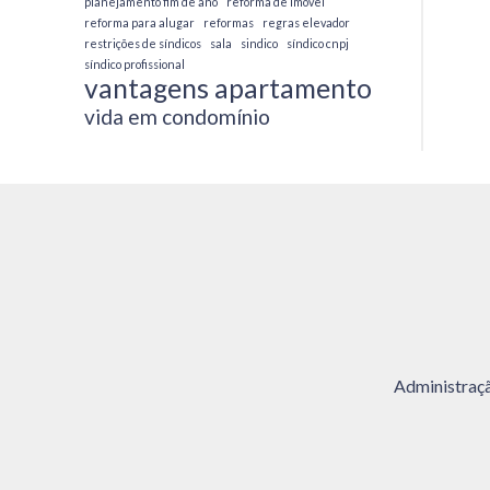
planejamento fim de ano
reforma de imóvel
reforma para alugar
reformas
regras elevador
restrições de síndicos
sala
sindico
síndico cnpj
síndico profissional
vantagens apartamento
vida em condomínio
Administraç